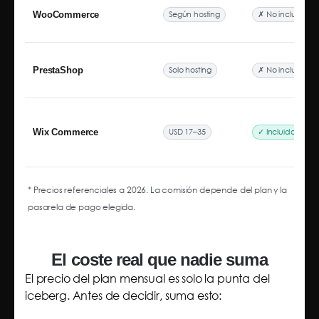
Según hosting
✗ No incluido
WooCommerce
Solo hosting
✗ No incluido
PrestaShop
USD 17–35
✓ Incluido
Wix Commerce
* Precios referenciales a 2026. La comisión depende del plan y la
pasarela de pago elegida.
El coste real que nadie suma
El precio del plan mensual es solo la punta del
iceberg. Antes de decidir, suma esto: