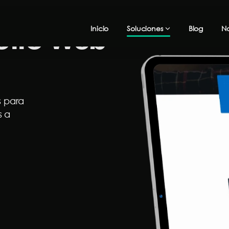
ollo web
Inicio
Soluciones
Blog
No
s para
s a