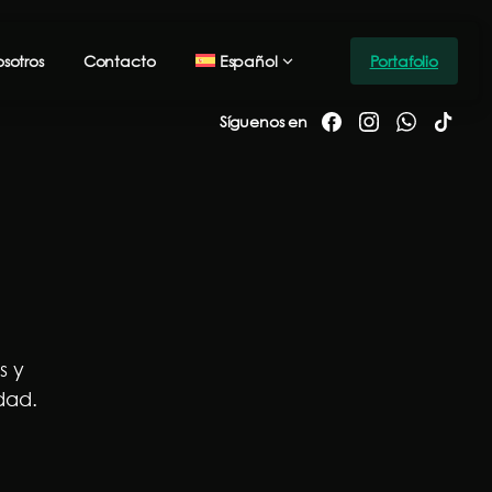
Español
sotros
Contacto
Portafolio
Síguenos en
s y
dad.