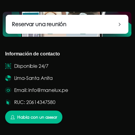
Reservar una reunión
Información de contacto
Disponible 24/7
Lima-Santa Anita
Email: info@manelux.pe
RUC: 20614347580
Habla con un asesor